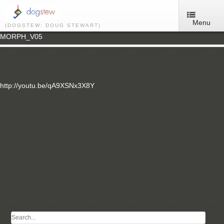
Menu
(DOGSTEW: DOUG STEWART)
MORPH_V05
http://youtu.be/qA9XSNx3X8Y