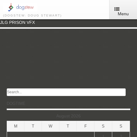
Menu
(DOGSTEW: DOUG STEWART)
JLG PRISON VFX
DOGTIME
August 2026
M
T
W
T
F
S
S
1
2