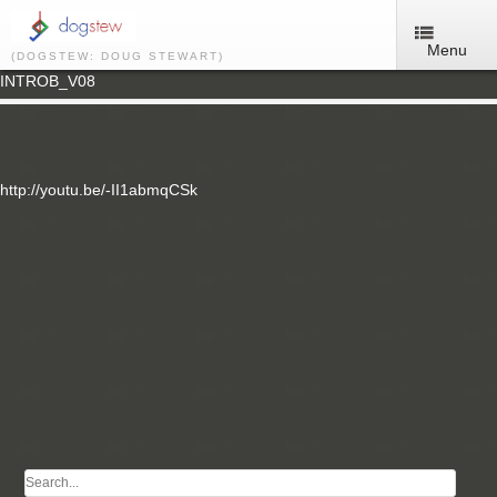
Menu
(DOGSTEW: DOUG STEWART)
INTROB_V08
http://youtu.be/-II1abmqCSk