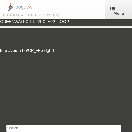
Menu
(DOGSTEW: DOUG STEWART)
GREENWALLGIRL_VFX_V02_LOOP
http://youtu.be/CP_vFeYIgh8