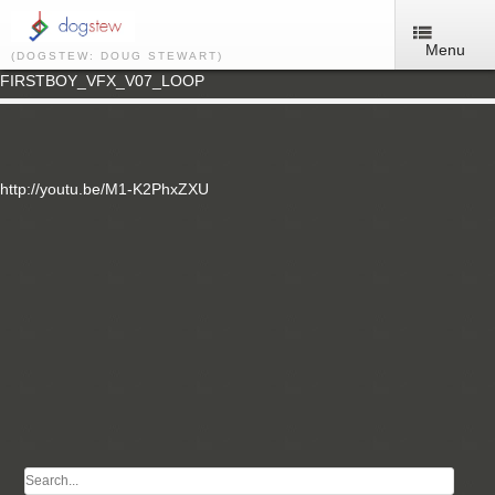
Menu
(DOGSTEW: DOUG STEWART)
FIRSTBOY_VFX_V07_LOOP
http://youtu.be/M1-K2PhxZXU