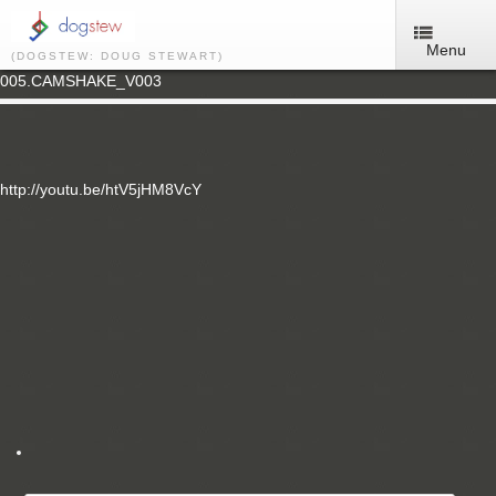
Menu
(DOGSTEW: DOUG STEWART)
005.CAMSHAKE_V003
http://youtu.be/htV5jHM8VcY